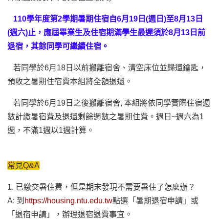
110學年度第2學期暑期住宿自6月19日(週日)至8月13日
(週六)止，應屆畢業生及住宿期滿學生最遲須於8月13日前
退宿，其餘同學可繼續住宿。
若同學於6月18日以前搬離宿舍、清空床位並歸還鑰匙，
預收之暑期住宿費本組將全額退還。
若同學於6月19日之後搬離宿舍, 本組將依同學實際住宿週
數計繳暑宿費及退還剩餘週數之暑期住費。週日~週六為1
週，不滿1週以1週計算。
常見Q&A
1. 已繳交暑住費，但是期末發現不需要暑住了怎麼辦？
A: 到
https://housing.ntu.edu.tw
點選「暑期退宿申請」或
「退宿申請」，辦理退宿退費事宜。