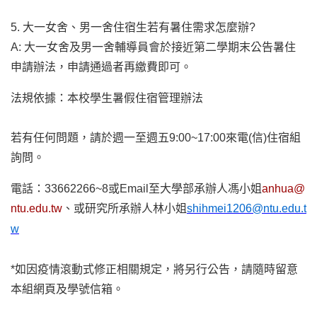
5. 大一女舍、男一舍住宿生若有暑住需求怎麼辦?
A: 大一女舍及男一舍輔導員會於接近第二學期末公告暑住
申請辦法，申請通過者再繳費即可。
法規依據：本校學生暑假住宿管理辦法
若有任何問題，請於週一至週五9:00~17:00來電(信)住宿組
詢問。
電話：33662266~8或Email至大學部承辦人馮小姐
anhua@
ntu.edu.tw
、或研究所承辦人林小姐
shihmei1206@ntu.edu.t
w
*如因疫情滾動式修正相關規定，將另行公告，請隨時留意
本組網頁及學號信箱。