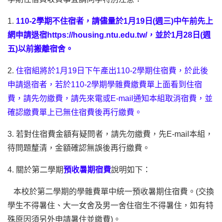
1.
110-2學期不住宿者，請儘量於1月19日(週三)中午前先上
網申請退宿
https://housing.ntu.edu.tw/
，並於1月28日(週
五)以前搬離宿舍。
2.
住宿組將於1月19日下午產出110-2學期住宿費，於此後
申請退宿者，若於110-2學期學雜費繳費單上面看到住宿
費，請先勿繳費，請先來電或E-mail通知本組取消宿費，並
確認繳費單上已無住宿費後再行繳費。
3. 若對住宿費金額有疑問者，請先勿繳費，先E-mail本組，
待問題釐清，金額確認無誤後再行繳費。
4. 關於第二學期
預收暑期宿費
說明如下：
本校於第二學期的學雜費單中統一預收暑期住宿費。(交換
學生不得暑住、大一女舍及男一舍住宿生不得暑住，如有特
殊原因須另外申請暑住並繳費)。